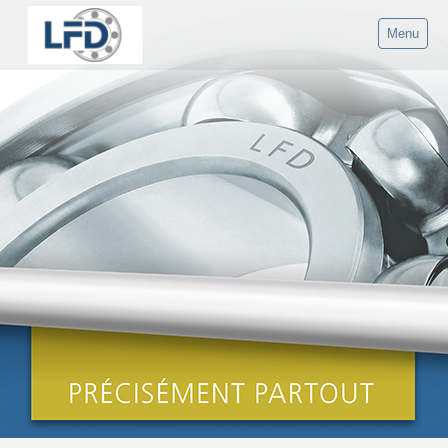
Menu
HOME
LFD
Produits
Applications
Service
Contact